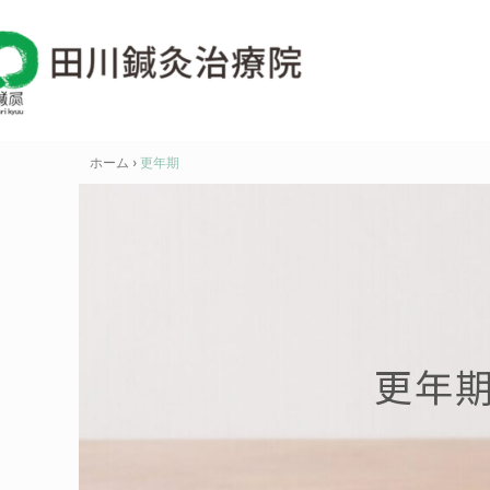
内
容
を
ス
キ
ッ
ホーム
›
更年期
プ
更年